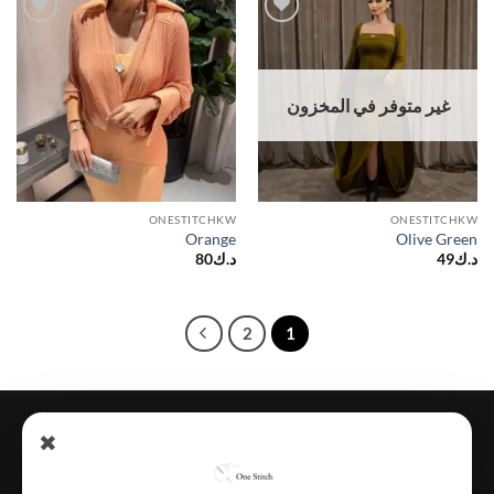
Add to
Add to
wishlist
wishlist
غير متوفر في المخزون
ONESTITCHKW
ONESTITCHKW
Orange
Olive Green
د.ك
49
د.ك
80
2
1
Credit
Apple
MasterCard
Visa
✖
Card
Pay
الرئيسية
المتجر
تتبـــــع الطلـــــب