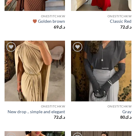
ONESTITCHKW
ONESTITCHKW
Golden brown
Classic Red
د.ك
72
د.ك
69
Add to
Add to
wishlist
wishlist
ONESTITCHKW
ONESTITCHKW
New drop .. simple and elegant
Gray
د.ك
80
د.ك
72