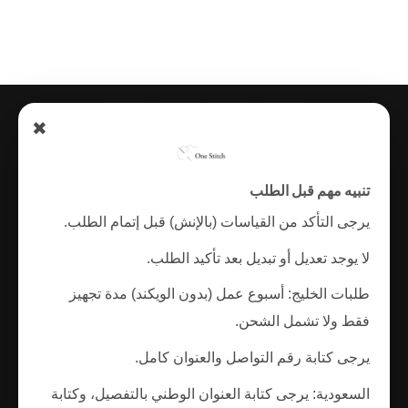
Credit
Apple
MasterCard
Visa
✖
Card
Pay
الرئيسية
المتجر
تتبـــــع الطلـــــب
Copyright 2026 ©
One Stitch |
تنبيه مهم قبل الطلب
by Sahla
يرجى التأكد من القياسات (بالإنش) قبل إتمام الطلب.
لا يوجد تعديل أو تبديل بعد تأكيد الطلب.
طلبات الخليج: أسبوع عمل (بدون الويكند) مدة تجهيز
فقط ولا تشمل الشحن.
يرجى كتابة رقم التواصل والعنوان كامل.
السعودية: يرجى كتابة العنوان الوطني بالتفصيل، وكتابة