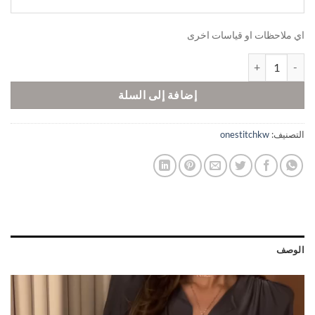
اي ملاحظات او قياسات اخرى
كمية Gray
إضافة إلى السلة
التصنيف:
onestitchkw
الوصف
مشغل
الفيديو