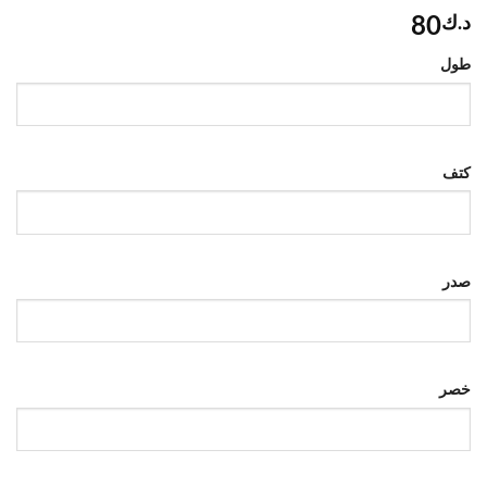
80
د.ك
طول
كتف
صدر
خصر