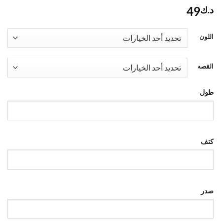
49
د.ك
اللون
القصه
طول
كتف
صدر