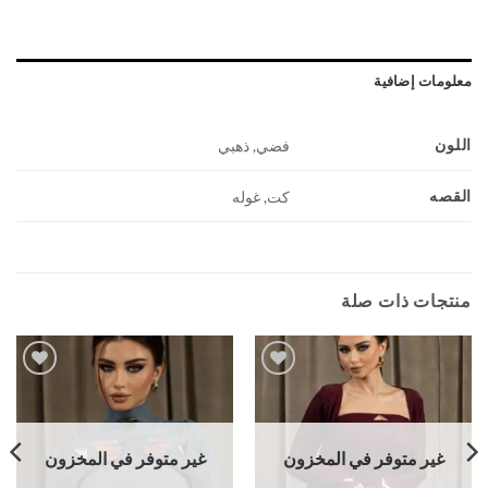
معلومات إضافية
اللون
فضي, ذهبي
القصه
كت, غوله
منتجات ذات صلة
Add to
Add to
wishlist
wishlist
غير متوفر في المخزون
غير متوفر في المخزون