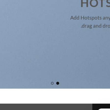
HOT
Add Hotspots any
drag and dro