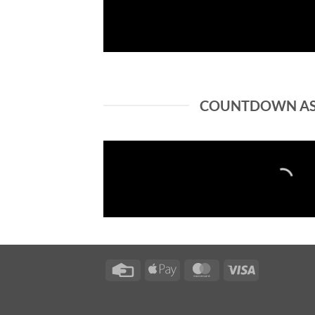
COUNTDOWN AS
Credit
Apple
MasterCard
Visa
Card
Pay