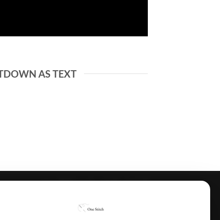
TDOWN AS TEXT
الرئيسية
المتجر
تتبـــــع الطلـــــب
One Stitch |
Copyright 2026 ©
by Sahla