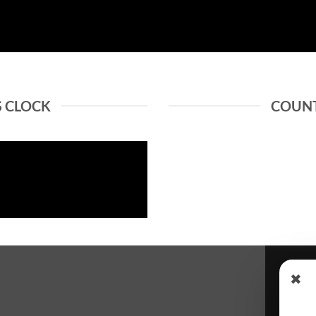
 CLOCK
COUN
✖